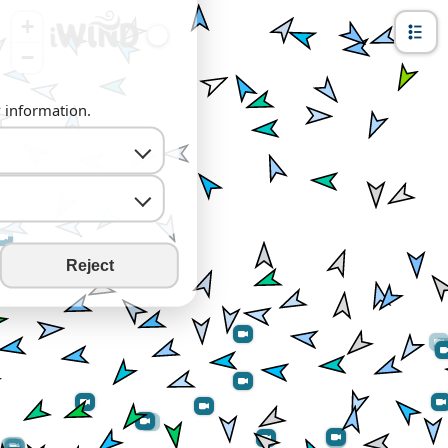
+
−
y information.
Reject