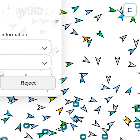
+
−
y information.
Reject