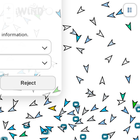
+
−
y information.
Reject