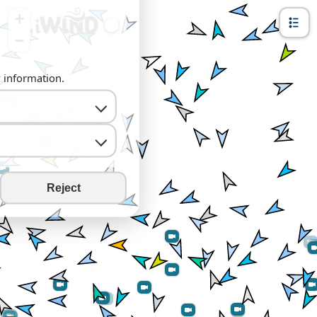
+
−
y information.
Reject