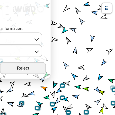
+
−
y information.
Reject