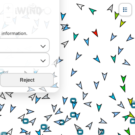
+
−
y information.
Reject