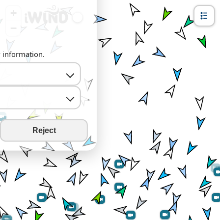
+
−
y information.
Reject