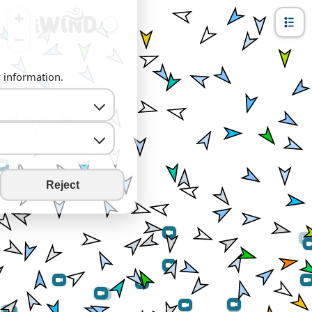
+
−
y information.
Reject