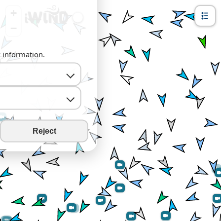
+
−
y information.
Reject