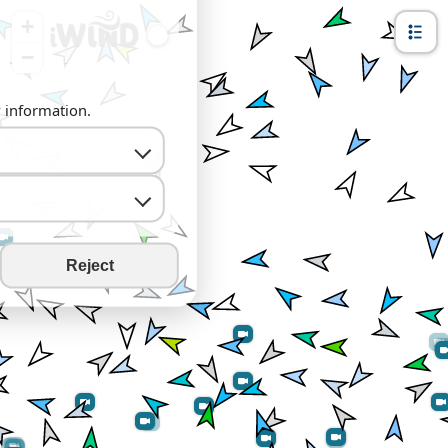
+
−
y information.
Reject