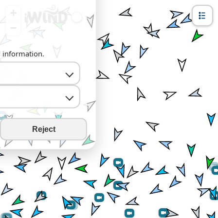
+
−
y information.
Reject