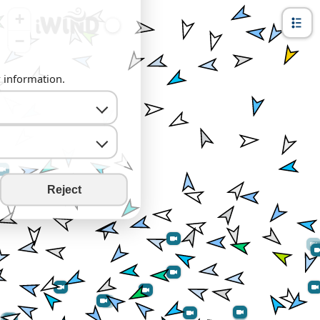
+
−
y information.
Reject