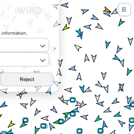
+
−
y information.
Reject