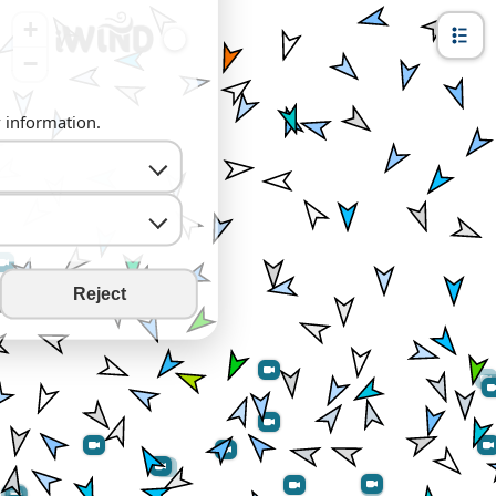
+
−
y information.
Reject