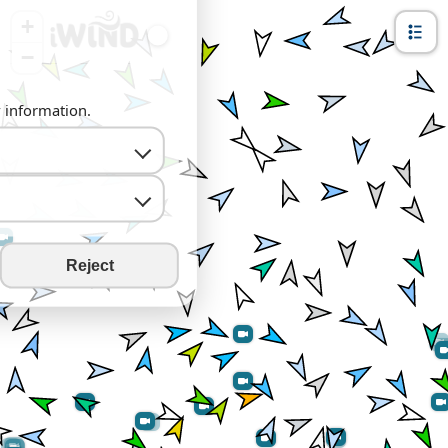
+
−
y information.
Reject