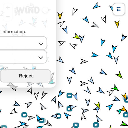
+
−
y information.
Reject