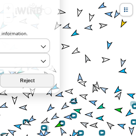
+
−
y information.
Reject